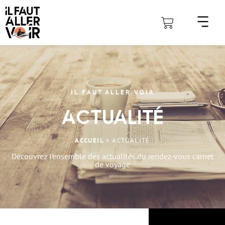
IL FAUT ALLER VOIR
Actualité
ACCUEIL
»
ACTUALITÉ
Découvrez l'ensemble des actualités du rendez-vous carnet
de voyage