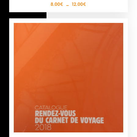
8.00
€
–
12.00
€