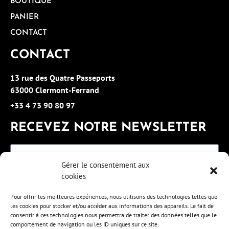
BOUTIQUE
PANIER
CONTACT
CONTACT
13 rue des Quatre Passeports
63000 Clermont-Ferrand
+33 4 73 90 80 97
RECEVEZ NOTRE NEWSLETTER
Gérer le consentement aux
cookies
S'INSCRIRE
Pour offrir les meilleures expériences, nous utilisons des technologies telles que
les cookies pour stocker et/ou accéder aux informations des appareils. Le fait de
consentir à ces technologies nous permettra de traiter des données telles que le
comportement de navigation ou les ID uniques sur ce site.