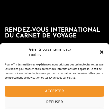
RENDEZ-VOUS INTERNATIONAL
DU CARNET DE VOYAGE
Plus de 130 invités dont des carnettistes
Gérer le consentement aux
français et étrangers viennent exposer leurs
cookies
carnets de voyages et rencontrer le public..
Pour offrir les meilleures expériences, nous utilisons des technologies telles que
les cookies pour stocker et/ou accéder aux informations des appareils. Le fait de
consentir à ces technologies nous permettra de traiter des données telles que le
comportement de navigation ou les ID uniques sur ce site.
LIENS UTILES
ACCEPTER
QUI SOMMES-NOUS ?
LE RENDEZ-VOUS
REFUSER
NOS PARTENAIRES