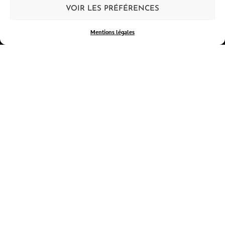
VOIR LES PRÉFÉRENCES
CARNETTISTES
MENTIONS LÉGALES
Mentions légales
CGV
CLERMONT-DESSINE
LES ATELIERS
ACTUALITÉS
BOUTIQUE
PANIER
CONTACT
CONTACT
13 rue des Quatre Passeports
63000 Clermont-Ferrand
+33 4 73 90 80 97