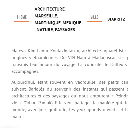
ARCHITECTURE
,
MARSEILLE
,
Thème
Ville
BIARRITZ
MARTINIQUE
,
MEXIQUE
,
NATURE
,
PAYSAGES
Mareva Kim-Lan « Koalakimlan », architecte-aquarelliste 
origines vietnamiennes. Du Viêt-Nam à Madagascar, ses p
transmis leur amour du voyage. La curiosité de l’ailleurs
accompagnés.
Aujourd’hui, étant souvent en vadrouille, des petits car
suivent. Bariolés du souvenir des instants qui passent e
architectures et des paysages qui nous entourent. « Peindre
vie. » (Orhan Pamuk). Elle veut partager la manière qu’elle
monde, avec joie, gratitude, les yeux grands ouverts et 
main !