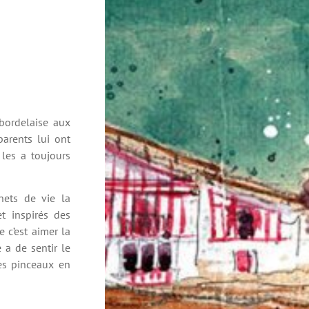
bordelaise aux
arents lui ont
 les a toujours
nets de vie la
t inspirés des
 c’est aimer la
 a de sentir le
les pinceaux en