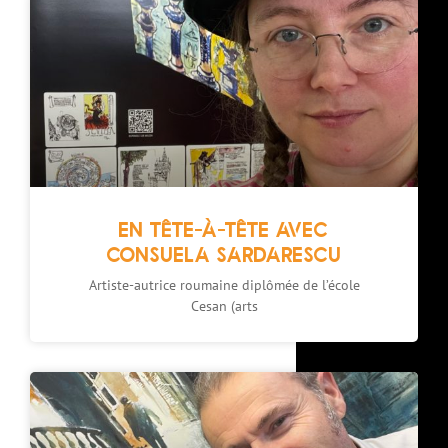
EN TÊTE-À-TÊTE AVEC
CONSUELA SARDARESCU
Artiste-autrice roumaine diplômée de l’école
Cesan (arts