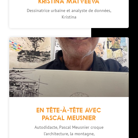
KRISTINA MATVEEVA
Dessinatrice urbaine et analyste de données,
Kristina
EN TÊTE-À-TÊTE AVEC
PASCAL MEUSNIER
Autodidacte, Pascal Meusnier croque
l’architecture, la montagne,