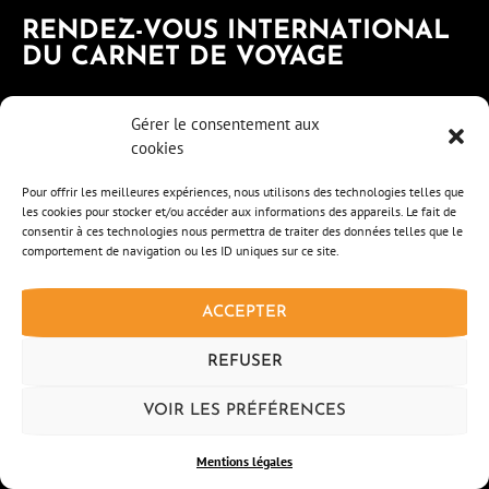
RENDEZ-VOUS INTERNATIONAL
DU CARNET DE VOYAGE
Plus de 130 invités dont des carnettistes
Gérer le consentement aux
français et étrangers viennent exposer leurs
cookies
carnets de voyages et rencontrer le public..
Pour offrir les meilleures expériences, nous utilisons des technologies telles que
les cookies pour stocker et/ou accéder aux informations des appareils. Le fait de
consentir à ces technologies nous permettra de traiter des données telles que le
comportement de navigation ou les ID uniques sur ce site.
LIENS UTILES
QUI SOMMES-NOUS ?
ACCEPTER
LE RENDEZ-VOUS
REFUSER
NOS PARTENAIRES
CARNETTISTES
VOIR LES PRÉFÉRENCES
MENTIONS LÉGALES
Mentions légales
CGV