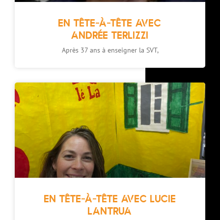
EN TÊTE-À-TÊTE AVEC
ANDRÉE TERLIZZI
Après 37 ans à enseigner la SVT,
EN TÊTE-À-TÊTE AVEC LUCIE
LANTRUA