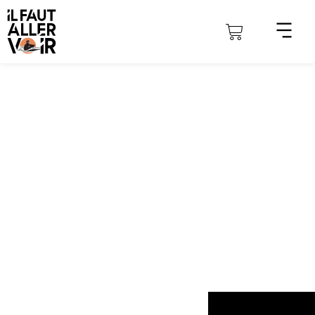
IL FAUT ALLER VOIR
En tête à tête
ACCUEIL
»
EN TÊTE À TÊTE
Découvrez l'ensemble des actualités du rendez-vous carnet
de voyage