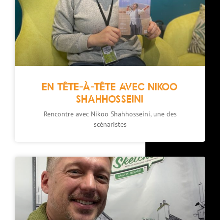
EN TÊTE-À-TÊTE AVEC NIKOO
SHAHHOSSEINI
Rencontre avec Nikoo Shahhosseini, une des
scénaristes